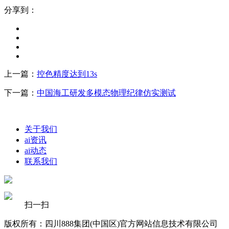
分享到：
上一篇：
控色精度达到13s
下一篇：
中国海工研发多模态物理纪律仿实测试
关于我们
ai资讯
ai动态
联系我们
扫一扫
版权所有：四川888集团(中国区)官方网站信息技术有限公司